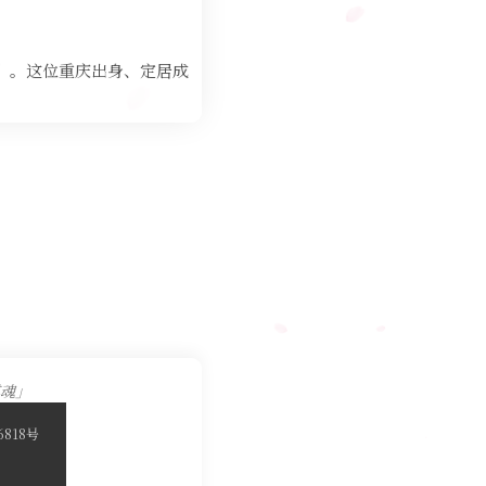
”。这位重庆出身、定居成
魂」
6818号