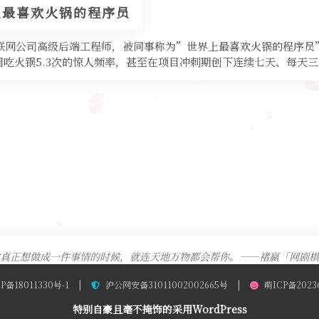
上最喜欢火锅的程序员
互联网公司高级后端工程师，被同事称为”世界上最喜欢火锅的程序员
吃火锅5.3次的惊人频率，甚至在项目冲刺期创下连续七天、每天三
真正想做成一件事情的时候，就连天地万物都会帮你。——褚嬴「网剧棋
P备18011330号-1
|
沪公网安备31011002002665号
|
萌ICP备2023
特别自豪且毫不掩饰的采用WordPress