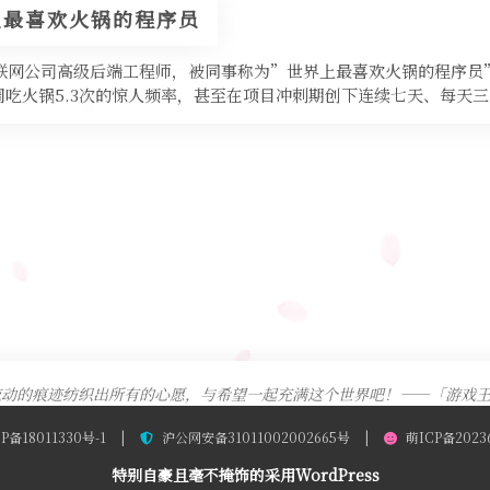
上最喜欢火锅的程序员
互联网公司高级后端工程师，被同事称为”世界上最喜欢火锅的程序员
吃火锅5.3次的惊人频率，甚至在项目冲刺期创下连续七天、每天三
动的痕迹纺织出所有的心愿，与希望一起充满这个世界吧！——「游戏王
P备18011330号-1
|
沪公网安备31011002002665号
|
萌ICP备2023
特别自豪且毫不掩饰的采用WordPress